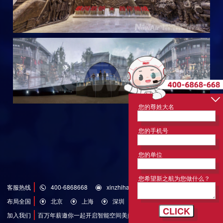
您的尊姓大名
您的手机号
您的单位
您希望新之航为您做什么？
客服热线
400-6868668
xinzhihang@126.com
布局全国
北京
上海
深圳
济南
青岛
洛杉矶
CLICK
加入我们
百万年薪邀你一起开启智能空间美好未来！