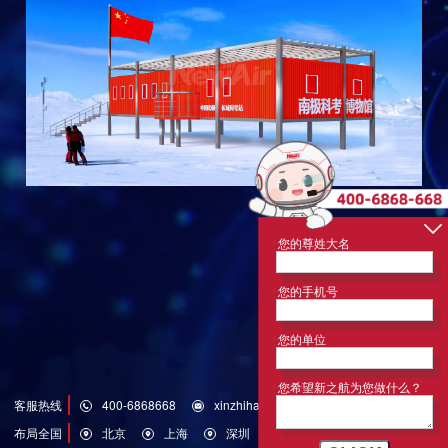
您的尊姓大名
您的手机号
您的单位
您希望新之航为您做什么？
客服热线
400-6868668
xinzhihang@126.com
布局全国
北京
上海
深圳
济南
青岛
洛杉矶