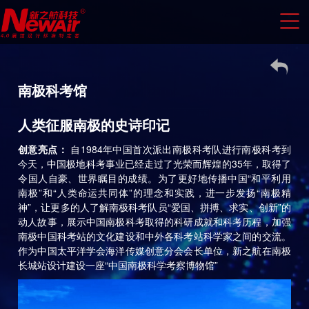
南极科考馆
人类征服南极的史诗印记
创意亮点：
自1984年中国首次派出南极科考队进行南极科考到
今天，中国极地科考事业已经走过了光荣而辉煌的35年，取得了
令国人自豪、世界瞩目的成绩。为了更好地传播中国“和平利用
南极”和“人类命运共同体”的理念和实践，进一步发扬“南极精
神”，让更多的人了解南极科考队员“爱国、拼搏、求实、创新”的
动人故事，展示中国南极科考取得的科研成就和科考历程，加强
南极中国科考站的文化建设和中外各科考站科学家之间的交流。
作为中国太平洋学会海洋传媒创意分会会长单位，新之航在南极
长城站设计建设一座“中国南极科学考察博物馆”