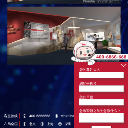
您的尊姓大名
您的手机号
您的单位
您希望新之航为您做什么？
客服热线
400-6868668
xinzhihang@126.com
布局全国
北京
上海
深圳
济南
青岛
洛杉矶