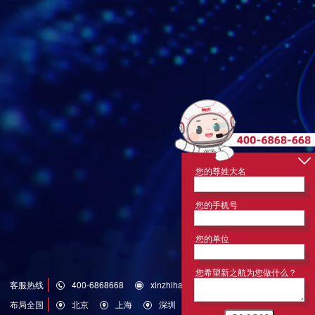
您的尊姓大名
您的手机号
您的单位
您希望新之航为您做什么？
客服热线
400-6868668
xinzhihang@126.com
布局全国
北京
上海
深圳
济南
青岛
洛杉矶