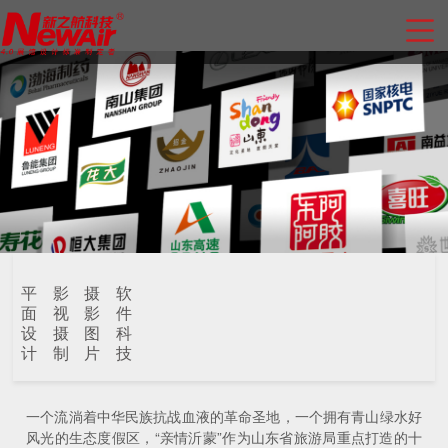
平
影
摄
软
面
视
影
件
设
摄
图
科
计
制
片
技
一个流淌着中华民族抗战血液的革命圣地，一个拥有青山绿水好
风光的生态度假区，“亲情沂蒙”作为山东省旅游局重点打造的十