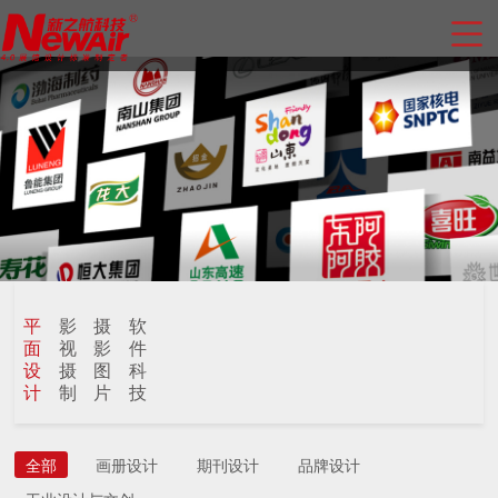
平
影
摄
软
面
视
影
件
设
摄
图
科
计
制
片
技
全部
画册设计
期刊设计
品牌设计