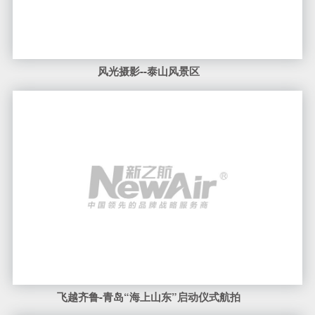
风光摄影--泰山风景区
飞越齐鲁-青岛“海上山东”启动仪式航拍