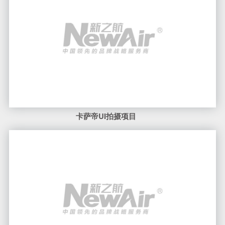
成都尊悦豪生酒店
«
1
2
3
4
...
11
»
客服热线
400-6868668
xinzhihang@126.com
布局全国
北京
上海
深圳
济南
青岛
洛杉矶
加入我们
百万年薪邀你一起开启智能空间美好未来！
© 2017 Newairgroup All Rights Reserved |
鲁ICP备10008587