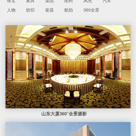
珠宝
家具
菜品
医药
风光
汽车
人物
纺织
瓷器
航拍
360全景
山东大厦360°全景摄影