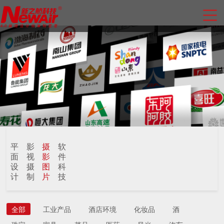
平
影
摄
软
面
视
影
件
设
摄
图
科
计
制
片
技
全部
工业产品
酒店环境
化妆品
酒