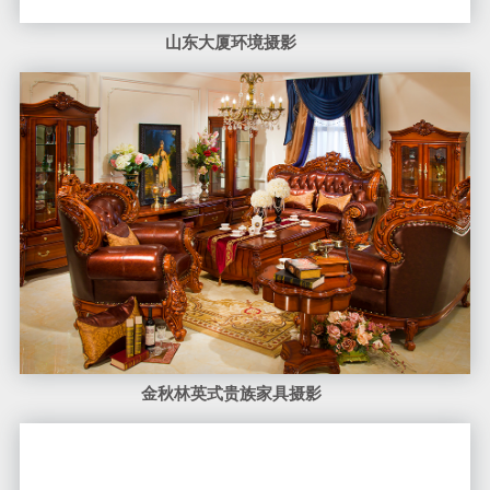
金秋林英式贵族家具摄影
卡萨帝UI拍摄项目