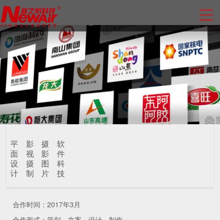
平
影
摄
软
面
视
影
件
设
摄
图
科
计
制
片
技
合作时间：2017年3月
合作形式：策划、文案、设计、制作