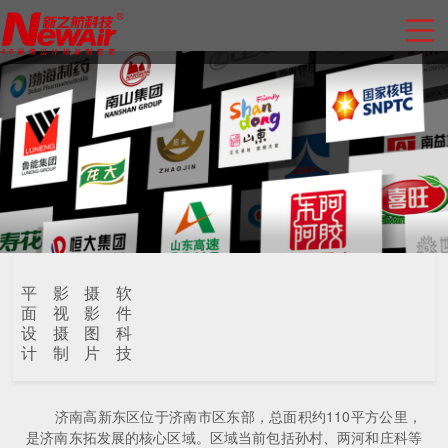
平
影
摄
软
面
视
影
件
设
摄
图
科
计
制
片
技
济南高新东区位于济南市区东部，总面积约110平方公里，
是济南东拓发展的核心区域。区域当前包括孙村、两河和庄科等