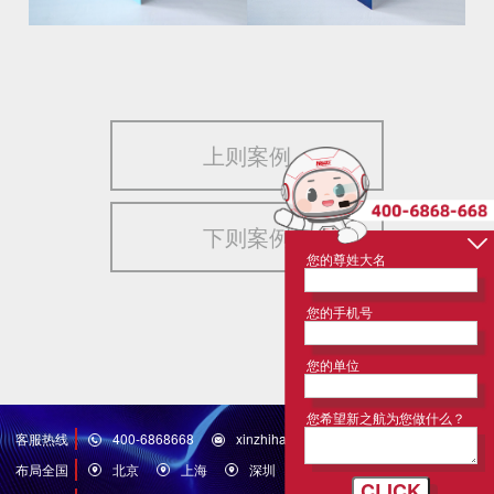
上则案例
下则案例
您的尊姓大名
您的手机号
您的单位
您希望新之航为您做什么？
客服热线
400-6868668
xinzhihang@126.com
布局全国
北京
上海
深圳
济南
青岛
洛杉矶
CLICK